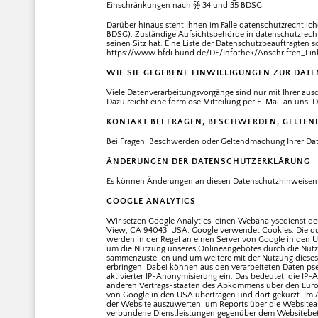
Einschränkungen nach §§ 34 und 35 BDSG.
Darüber hinaus steht Ihnen im Falle datenschutzrechtlic
BDSG). Zuständige Aufsichtsbehörde in datenschutzrech
seinen Sitz hat. Eine Liste der Datenschutzbeauftragt
https://www.bfdi.bund.de/DE/Infothek/Anschriften_Link
WIE SIE GEGEBENE EINWILLIGUNGEN ZUR DA
Viele Datenverarbeitungsvorgänge sind nur mit Ihrer ausdr
Dazu reicht eine formlose Mitteilung per E-Mail an uns.
KONTAKT BEI FRAGEN, BESCHWERDEN, GELTE
Bei Fragen, Beschwerden oder Geltendmachung Ihrer Dat
ÄNDERUNGEN DER DATENSCHUTZERKLÄRUNG
Es können Änderungen an diesen Datenschutzhinweisen 
GOOGLE ANALYTICS
Wir setzen Google Analytics, einen Webanalysedienst der
View, CA 94043, USA. Google verwendet Cookies. Die du
werden in der Regel an einen Server von Google in den 
um die Nutzung unseres Onlineangebotes durch die Nutze
sammenzustellen und um weitere mit der Nutzung dieses
erbringen. Dabei können aus den verarbeiteten Daten pse
aktivierter IP-Anonymisierung ein. Das bedeutet, die IP
anderen Vertrags-staaten des Abkommens über den Europä
von Google in den USA übertragen und dort gekürzt. Im 
der Website auszuwerten, um Reports über die Websitea
verbundene Dienstleistungen gegenüber dem Websitebetre