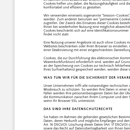
Cookies helfen uns dabei, die Nutzungshäufigkeit und die
komfortabel und effizient zu gestalten.
Wir verwenden einerseits sogenannte "Session-Cookies", d
werden. Zum anderen benutzen wir "permanente Cookies",
zugreifen. Der Zweck des Einsatzes dieser Cookies best
Ihnen bei wiederholter Nutzung eine möglichst abwechslu
Cookies beschränkt sich auf eine Identifikationsnummer. 
findet nicht statt.
Eine Nutzung unserer Angebote ist auch ohne Cookies mö
Websites beschränken oder Ihren Browser so einstellen, da
einer Deaktivierung mit einer eingeschränkten Darstellu
Cookies, die zur Durchführung des elektronischen Kommu
Warenkorbfunktion) erforderlich sind, werden auf Grundla
an der Speicherung von Cookies zur technisch fehlerfreie
Ihres Surfverhaltens) gespeichert werden, werden diese 
WAS TUN WIR FÜR DIE SICHERHEIT DER VERAR
Unser Unternehmen trifft alle notwendigen technischen
Missbrauch zu schützen. So werden Ihre Daten in einer si
Fällen werden Ihre personenbezogenen Daten bei der Über
die Kommunikation zwischen Ihrem Computer und den Ser
wenn Ihr Browser SSL unterstützt.
DAS SIND IHRE DATENSCHUTZRECHTE
Sie haben im Rahmen der geltenden gesetzlichen Bestimm
Daten, deren Herkunft und mögliche Empfänger und den Z
Art. 16 DSGVO), Löschung dieser Daten (Art. 17 DSGVO) 
sowie das Recht auf Datenübertragbarkeit von Ihnen ber