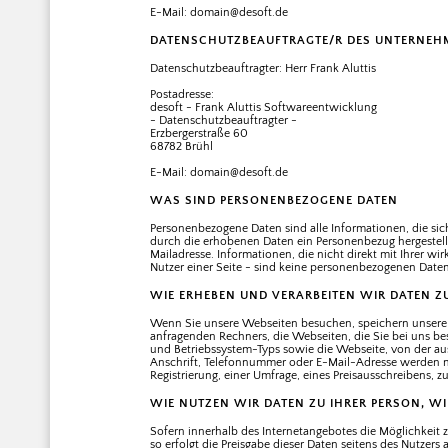
E-Mail: domain@desoft.de
DATENSCHUTZBEAUFTRAGTE/R DES UNTERNEH
Datenschutzbeauftragter: Herr Frank Aluttis
Postadresse:
desoft - Frank Aluttis Softwareentwicklung
- Datenschutzbeauftragter -
Erzbergerstraße 60
68782 Brühl
E-Mail: domain@desoft.de
WAS SIND PERSONENBEZOGENE DATEN
Personenbezogene Daten sind alle Informationen, die sich a
durch die erhobenen Daten ein Personenbezug hergestellt
Mailadresse. Informationen, die nicht direkt mit Ihrer wi
Nutzer einer Seite - sind keine personenbezogenen Daten
WIE ERHEBEN UND VERARBEITEN WIR DATEN Z
Wenn Sie unsere Webseiten besuchen, speichern unsere
anfragenden Rechners, die Webseiten, die Sie bei uns 
und Betriebssystem-Typs sowie die Webseite, von der a
Anschrift, Telefonnummer oder E-Mail-Adresse werden nic
Registrierung, einer Umfrage, eines Preisausschreibens, 
WIE NUTZEN WIR DATEN ZU IHRER PERSON, WI
Sofern innerhalb des Internetangebotes die Möglichkeit 
so erfolgt die Preisgabe dieser Daten seitens des Nutzers